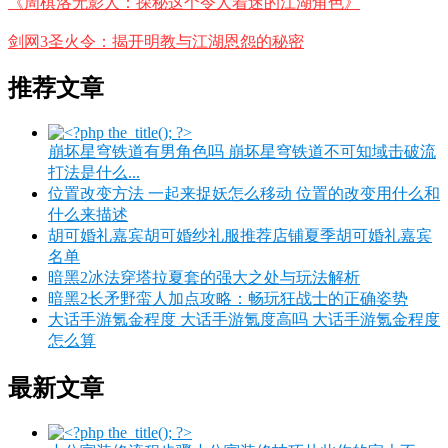
《周棋洛无影人：探秘这个令人着迷的江湖角色》
剑网3圣火令：揭开明教与江湖恩怨的秘密
推荐文章
崩坏星穹铁道有男角色吗 崩坏星穹铁道不可知域击破流
打法是什么...
位置改变方法 一起来捉妖怎么移动 位置的改变用什么和
什么来描述
胡可婚礼嘉宾胡可婚纱礼服推荐店铺夏季胡可婚礼嘉宾
名单
暗黑2冰法穿塔拉夏套的强大之处与玩法解析
暗黑2长矛野蛮人加点攻略：畅玩狂战士的正确姿势
大话手游氪金程度 大话手游氪度高吗 大话手游氪金程度
怎么算
最新文章