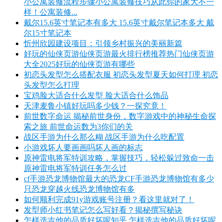
小公寓装修流程步骤小公寓装修技巧从此你的家大不一
样！公寓装修...
戴尔15.6英寸笔记本有多大 15.6英寸戴尔笔记本多大 戴
尔15寸笔记本
忻州欣园建设项目：引领乡村振兴的美丽新篇
好玩的仙侠页游仙侠页游最火排行榜推荐热门仙侠页游
大全2025好玩的仙侠页游有哪些
初恋头发型怎么搭配衣服 初恋头发型夏天如何打理 初恋
头发型怎么打理
宝鸡脸大适合什么发型 脸大适合什么饰品
天津麦鲁小镇好玩吗多少钱？一探究竟！
前世数字命运 揭秘前世身份，数字游戏中的神秘生命探
索之旅 前世命运数为3你们的关
战区手游为什么那么糊 战区手游为什么吃配置
小游戏坏人要画画吗坏人画的标志
原神雷电将军特训攻略，掌握技巧，轻松躲过致命一击
原神雷电将军特训任务怎么过
cf手游恐龙博物馆最大的恐龙CF手游恐龙博物馆有多少
只恐龙穿越火线恐龙博物馆有多
如何顺利完成91y游戏账号注册？看这里就对了！
发型师小红书笔记怎么写好看？揭秘撰写秘诀
怎样选吉他的品质好坏呢知乎 怎样选吉他的品质好坏呢