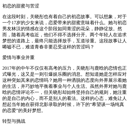
初恋的甜蜜与苦涩
在这段时刻，关晓彤也有着自己的初恋故事。可以想象，对于
一个17岁的少女来说，恋爱带来的甜蜜意味着什么。她与初恋
男友林汉的情感在这个阶段如同青涩的花朵，静静绽放。然
而，随着高考临近，他们不得不选择分开。两个年轻人在追求
梦想的道路上，最终只能选择放手，互道珍重。这段故事让人
唏嘘不已，难道青春非要忍受这样的苦涩吗？
爱情与事业并重
2017年的中午不仅仅有高考的压力，关晓彤与鹿晗的恋情也正
式曝光，这又是一则引爆娱乐圈的消息。想知道她是怎样应对
这种突如其来的恋情吗？她用一种洒脱的态度向外界展示着她
的生活，并巧妙地平衡着事业与个人生活。虽然外界对她与鹿
晗的恋情评论不一，但关晓彤却始终坚持自己的规则，她注重
的是自己的内心，而不是别人的看法。这样的心态，难免让人
想起当年她在获得北影录取的时候，许下的“希望谈一场纯真
的恋爱”的美好梦想。
转型与挑战