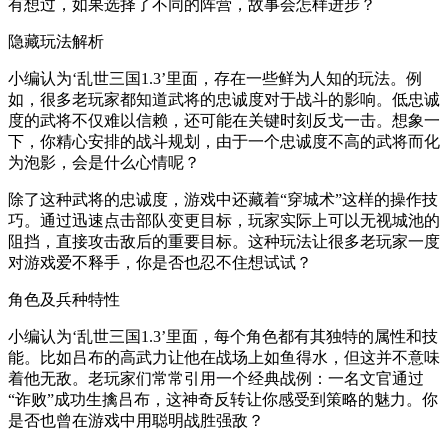
有想过，如果选择了不同的阵营，故事会怎样进步？
隐藏玩法解析
小编认为‘乱世三国1.3’里面，存在一些鲜为人知的玩法。例
如，很多老玩家都知道武将的忠诚度对于战斗的影响。低忠诚
度的武将不仅难以信赖，还可能在关键时刻反戈一击。想象一
下，你精心安排的战斗规划，由于一个忠诚度不高的武将而化
为泡影，会是什么心情呢？
除了这种武将的忠诚度，游戏中还藏着“穿城术”这样的操作技
巧。通过迅速点击部队变更目标，玩家实际上可以无视城池的
阻挡，直接攻击敌后的重要目标。这种玩法让很多老玩家一度
对游戏爱不释手，你是否也忍不住想试试？
角色及兵种特性
小编认为‘乱世三国1.3’里面，每个角色都有其独特的属性和技
能。比如吕布的高武力让他在战场上如鱼得水，但这并不意味
着他无敌。老玩家们常常引用一个经典战例：一名文官通过
“诈败”成功生擒吕布，这神奇反转让你感受到策略的魅力。你
是否也曾在游戏中用聪明战胜强敌？