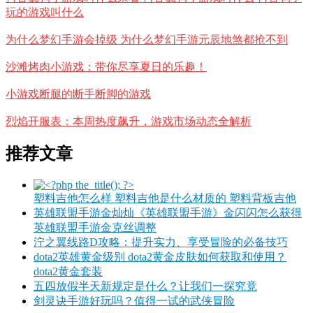
玩的游戏叫什么
为什么梦幻手游会掉级 为什么梦幻手游元辰地煞都抢不到
沙滩烤肉小游戏：带你尽享夏日的乐趣！
小游戏断腿的断手断脚的游戏
烈焰开服表：本周热度飙升，游戏市场动态全解析
推荐文章
塑料吉他怎么样 塑料吉他是什么材质的 塑料背板吉他
英雄联盟手游金灿灿《英雄联盟手游》金闪闪怎么获得
英雄联盟手游金克丝调整
泞之翼线路D攻略：提升实力、享受冒险的必备技巧
dota2英雄黄金级别 dota2黄金皮肤如何获取和使用？
dota2黄金套装
五四放假半天新规定是什么？让我们一探究竟
剑灵诀手游好玩吗？值得一试的武侠冒险