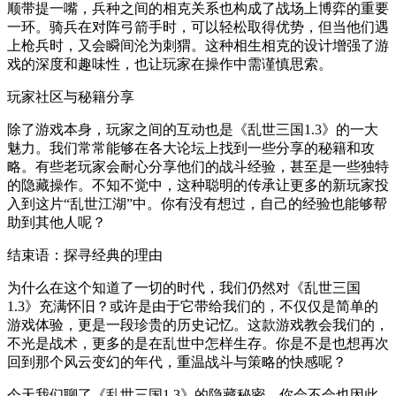
顺带提一嘴，兵种之间的相克关系也构成了战场上博弈的重要
一环。骑兵在对阵弓箭手时，可以轻松取得优势，但当他们遇
上枪兵时，又会瞬间沦为刺猬。这种相生相克的设计增强了游
戏的深度和趣味性，也让玩家在操作中需谨慎思索。
玩家社区与秘籍分享
除了游戏本身，玩家之间的互动也是《乱世三国1.3》的一大
魅力。我们常常能够在各大论坛上找到一些分享的秘籍和攻
略。有些老玩家会耐心分享他们的战斗经验，甚至是一些独特
的隐藏操作。不知不觉中，这种聪明的传承让更多的新玩家投
入到这片“乱世江湖”中。你有没有想过，自己的经验也能够帮
助到其他人呢？
结束语：探寻经典的理由
为什么在这个知道了一切的时代，我们仍然对《乱世三国
1.3》充满怀旧？或许是由于它带给我们的，不仅仅是简单的
游戏体验，更是一段珍贵的历史记忆。这款游戏教会我们的，
不光是战术，更多的是在乱世中怎样生存。你是不是也想再次
回到那个风云变幻的年代，重温战斗与策略的快感呢？
今天我们聊了《乱世三国1.3》的隐藏秘密，你会不会也因此