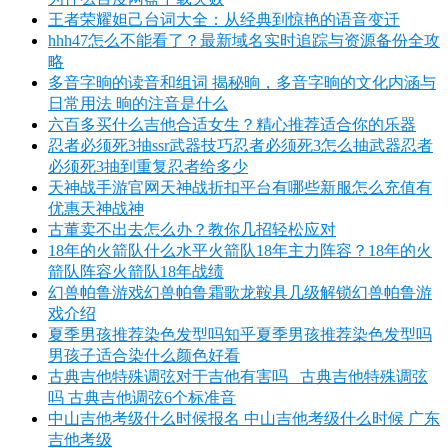
王者荣耀妲己台词大全：从经典到惊艳的语音变迁
hhh47怎么不能看了？最新域名实时追踪与资源备份全攻
略
多音字晌的读音和组词 揭秘晌，多音字晌的文化内涵与
日常用法 晌的注音是什么
六百多买什么吉他合适女生？精心推荐适合你的乐器
忍者必须死3抽ssr武器技巧忍者必须死3怎么抽武器忍者
必须死3抽到重复忍者给多少
天神战手游官网天神战折扣平台有哪些新服怎么充值有
优惠天神战神
古董卖不出去怎么办？教你几招轻松应对
18年的火箭队什么水平火箭队18年主力阵容？18年的火
箭队阵容火箭队18年战绩
幻兽帕鲁游戏幻兽帕鲁霜歌龙鞍具几级解锁幻兽帕鲁游
戏介绍
夏季男孩推荐染色发型吗知乎夏季男孩推荐染色发型吗
男孩子适合染什么颜色好看
古典吉他特殊调弦对于吉他有害吗_ 古典吉他特殊调弦
吗 古典吉他调弦6个标准音
中山吉他考级什么时候报名 中山吉他考级什么时候 广东
吉他考级